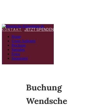
JETZT SPENDEN
KONTAKT
Home
Unser Anliegen
Buchung
Spenden
Fotos
Sponsoren
Buchung
Wendsche