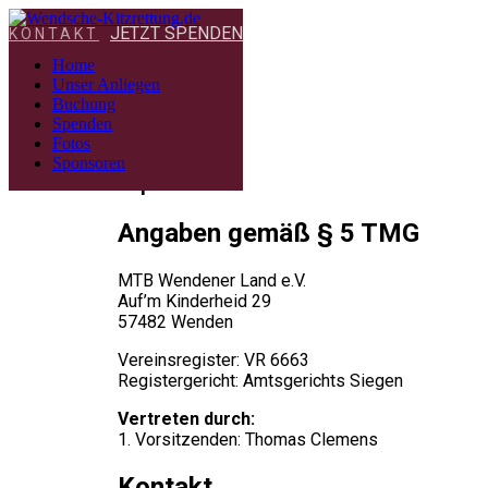
JETZT SPENDEN
KONTAKT
Home
Unser Anliegen
Buchung
Spenden
Fotos
Sponsoren
Impressum
Angaben gemäß § 5 TMG
MTB Wendener Land e.V.
Auf’m Kinderheid 29
57482 Wenden
Vereinsregister: VR 6663
Registergericht: Amtsgerichts Siegen
Vertreten durch:
1. Vorsitzenden: Thomas Clemens
Kontakt